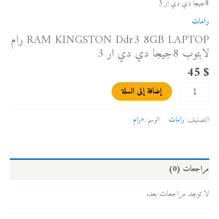
8جيجا دي دي ار 3
دي
ار
رامات
3
RAM KINGSTON Ddr3 8GB LAPTOP رام
لابتوب 8جيجا دي دي ار 3
45
$
إضافة إلى السلة
التصنيف:
رامات
الوسم:
#رام
مراجعات (0)
لا توجد مراجعات بعد.