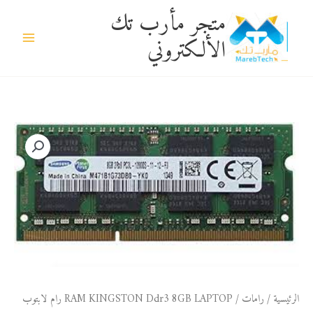
خطي
متجر مأرب تك
لى
الألكتروني
لمحتوى
كمية
RAM
KINGSTON
Ddr3
8GB
LAPTOP
رام
لابتوب
8جيجا
الرئيسية
/
رامات
/ RAM KINGSTON Ddr3 8GB LAPTOP رام لابتوب
دي