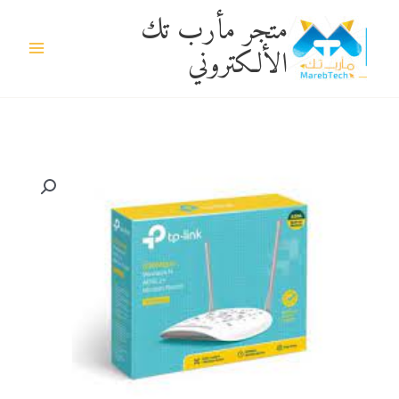
خطي
متجر مأرب تك
لى
الألكتروني
لمحتوى
كمية
MODEM
ADSL
TP-
LINK
8961
مودم
تي
بي
لينك