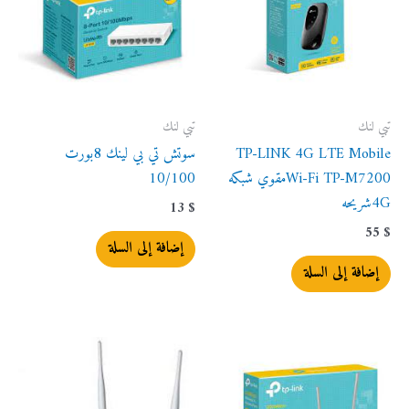
تبي لنك
تبي لنك
TP-LINK 4G LTE Mobile
سوتش تي بي لينك 8بورت
Wi-Fi TP-M7200مقوي شبكه
10/100
4Gشريحه
13
$
55
$
إضافة إلى السلة
إضافة إلى السلة