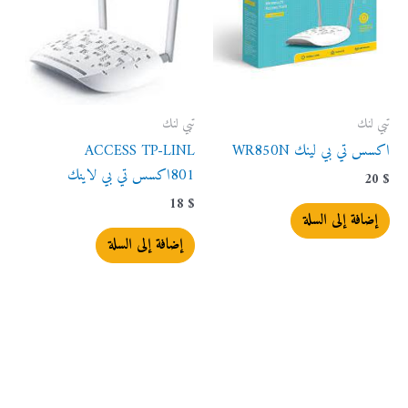
تبي لنك
تبي لنك
اكسس تي بي لينك WR850N
ACCESS TP-LINL
801اكسس تي بي لاينك
20
$
18
$
إضافة إلى السلة
إضافة إلى السلة