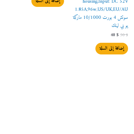
إضافة إلى السلة
housing,Input: DC 52V
1.85A,96w,US/UK,EU/AU
سوتش 4 بورت 10/1000 ماركة
يو بي لينك
40
$
50
$
إضافة إلى السلة