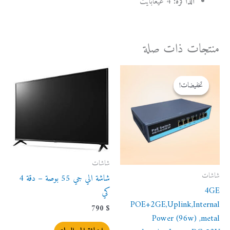
الذاكرة:
4 غيغابايت
منتجات ذات صلة
السعر
السعر
الأصلي
الحالي
تخفيضات!
تخفيضات!
هو:
هو:
40 $.
50 $.
شاشات
شاشات
شاشة الي جي 55 بوصة – دقة 4
4GE
كي
POE+2GE,Uplink,Internal
790
$
Power (96w) ,metal