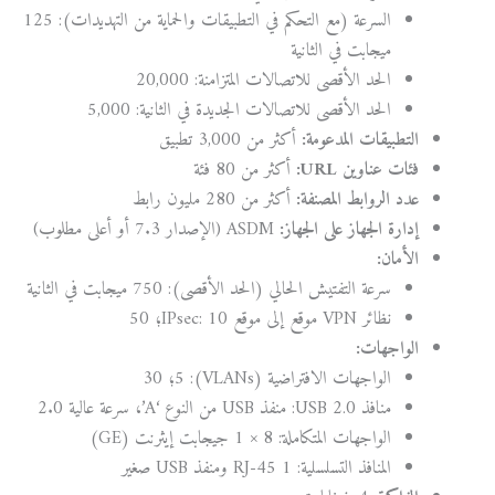
السرعة (مع التحكم في التطبيقات والحماية من التهديدات): 125
ميجابت في الثانية
الحد الأقصى للاتصالات المتزامنة: 20,000
الحد الأقصى للاتصالات الجديدة في الثانية: 5,000
التطبيقات المدعومة:
أكثر من 3,000 تطبيق
فئات عناوين URL:
أكثر من 80 فئة
عدد الروابط المصنفة:
أكثر من 280 مليون رابط
إدارة الجهاز على الجهاز:
ASDM (الإصدار 7.3 أو أعلى مطلوب)
الأمان:
سرعة التفتيش الحالي (الحد الأقصى): 750 ميجابت في الثانية
نظائر VPN موقع إلى موقع IPsec: 10؛ 50
الواجهات:
الواجهات الافتراضية (VLANs): 5؛ 30
منافذ USB 2.0: منفذ USB من النوع ‘A’، سرعة عالية 2.0
الواجهات المتكاملة: 8 × 1 جيجابت إيثرنت (GE)
المنافذ التسلسلية: 1 RJ-45 ومنفذ USB صغير