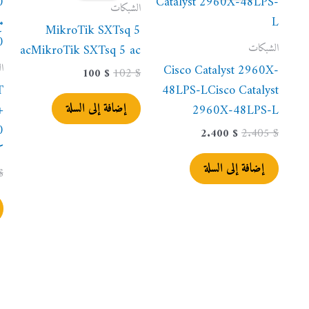
100 $.
102 $.
2.400 $.
2.405 $.
الشبكات
MikroTik SXTsq 5
الشبكات
acMikroTik SXTsq 5 ac
ا
Cisco Catalyst 2960X-
100
$
102
$
T
48LPS-LCisco Catalyst
إضافة إلى السلة
+
2960X-48LPS-L
2.400
$
2.405
$
كبي
إضافة إلى السلة
$