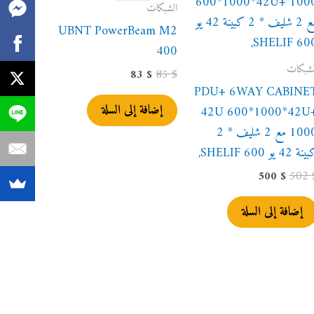
83 $.
85 $.
500 $.
502 $.
الشبكات
UBNT PowerBeam M2
400
لشبكات
83
$
85
$
PDU+ 6WAY CABINE
إضافة إلى السلة
42U 600*1000*42U
1000 مع 2 شليف * 2
نة 42 يو 600 SHELIF,
500
$
502
إضافة إلى السلة