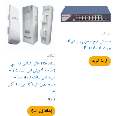
سوتشات
سويتش هيج فيجن بي يو اي16
بورت F1118-16
شبكات
قراءة المزيد
NS-5AC -نانو اشتاشن اي سي
(مقاومة تشويش نقل البيانات) –
سرعة نقل بيانات 450 ميقا –
مسافة تصل الى اكثر من 15 كليو
متر
85
$
إضافة إلى السلة