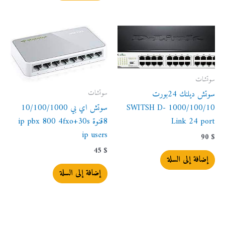
سوتشات
سوتشات
سوتش ديلنك 24بورت
1000/100/10 SWITSH D-
سوتش اي بي 10/100/1000
Link 24 port
8قنوة ip pbx 800 4fxo+30s
ip users
90
$
45
$
إضافة إلى السلة
إضافة إلى السلة