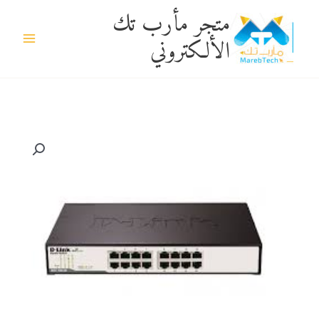
خطي
متجر مأرب تك
لى
الألكتروني
لمحتوى
كمية
DGS-
F1018P-
E
جهاز
سوتش
(تبديل)
-
دي
لنك