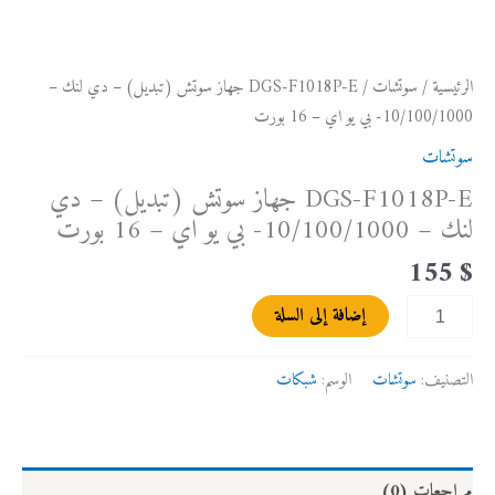
-
10/100/1000-
بي
الرئيسية
/
سوتشات
/ DGS-F1018P-E جهاز سوتش (تبديل) – دي لنك –
يو
10/100/1000- بي يو اي – 16 بورت
اي
سوتشات
-
16
DGS-F1018P-E جهاز سوتش (تبديل) – دي
بورت
لنك – 10/100/1000- بي يو اي – 16 بورت
155
$
إضافة إلى السلة
التصنيف:
سوتشات
الوسم:
شبكات
مراجعات (0)