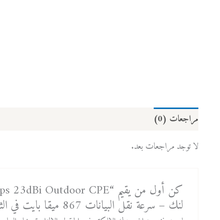
مراجعات (0)
لا توجد مراجعات بعد.
لنك – سرعة نقل البيانات 867 ميقا بايت في الثانية – مسافة 15 كليو متر”