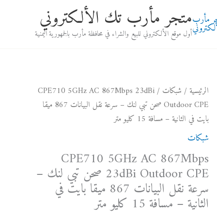
متجر مأرب تك الألكتروني
أول موقع الألكتروني للبيع والشراء في محافظة مأرب بالجمهورية اليمنية
كمية
الرئيسية
/
شبكات
/ CPE710 5GHz AC 867Mbps 23dBi
CPE710
Outdoor CPE صحن تبي لنك – سرعة نقل البيانات 867 ميقا
5GHz
بايت في الثانية – مسافة 15 كليو متر
AC
شبكات
867Mbps
CPE710 5GHz AC 867Mbps
23dBi
23dBi Outdoor CPE صحن تبي لنك –
Outdoor
سرعة نقل البيانات 867 ميقا بايت في
CPE
الثانية – مسافة 15 كليو متر
صحن
تبي