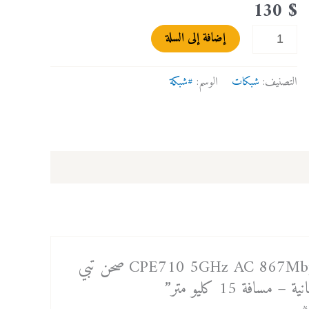
130
$
لنك
إضافة إلى السلة
-
سرعة
نقل
التصنيف:
شبكات
الوسم:
#شبكة
البيانات
867
ميقا
بايت
في
الثانية
-
مسافة
15
كن أول من يقيم “CPE710 5GHz AC 867Mbps 23dBi Outdoor CPE صحن تبي
كليو
متر