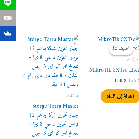
السعر
السعر
الأصلي
الحالي
تخفيضات!
تخفيضات!
هو:
هو:
150 $.
155 $.
لشبكات
MikroTik SXTsq Lite
150
$
155
إضافة إلى السلة
شبكات
ٍStorge Terra Master
جهاز تخزين شبكة يدعم 12
قرص تخزين داخلي 8 تيرا –
بمعالج انتر كو اي 3 الجيل