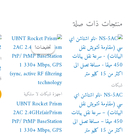
منتجات ذات صلة
السعر
السعر
الأصلي
الحالي
تخفيضات!
تخفيضات!
هو:
هو:
350 $.
355 $.
ا
2
$
شبكات
اجهزة شبكات لا سلكية
NS-5AC -نانو اشتاشن اي
سي (مقاومة تشويش نقل
UBNT Rocket Prism
البيانات) – سرعة نقل بيانات
2AC 2.4GHz(airPrism
450 ميقا – مسافة تصل الى
PtP/ PtMP BaseStation
اكثر من 15 كليو متر
1 330+ Mbps, GPS