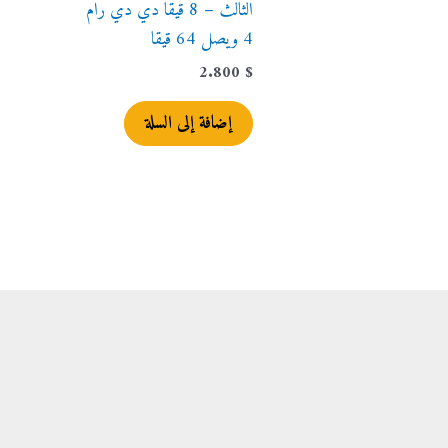
الثالث – 8 قيقا دي دي رام
4 ويصل 64 قيقا
2.800
$
إضافة إلى السلة