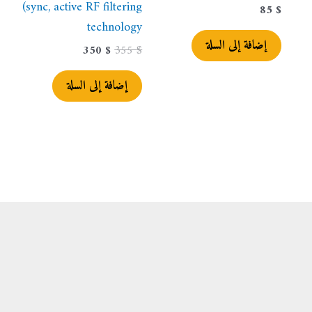
(sync, active RF filtering
85
$
technology
إضافة إلى السلة
350
$
355
$
إضافة إلى السلة