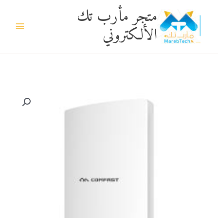
خطي
متجر مأرب تك
لى
الألكتروني
لمحتوى
كمية
CF-
WA350:
ِDual
wifi+1300mbps,
UK
3pins
plug
Outdoor
AP