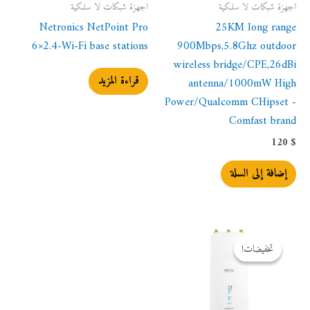
اجهزة شبكات لا سلكية
اجهزة شبكات لا سلكية
Netronics NetPoint Pro
25KM long range
6×2.4-Wi-Fi base stations
900Mbps,5.8Ghz outdoor
wireless bridge/CPE,26dBi
قراءة المزيد
antenna/1000mW High
Power/Qualcomm CHipset -
Comfast brand
120
$
إضافة إلى السلة
السعر
السعر
الأصلي
الحالي
تخفيضات!
تخفيضات!
هو:
هو:
350 $.
355 $.