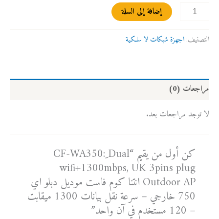
في
إضافة إلى السلة
آن
واحد
التصنيف:
اجهزة شبكات لا سلكية
مراجعات (0)
لا توجد مراجعات بعد.
كن أول من يقيم “CF-WA350: ِDual
wifi+1300mbps, UK 3pins plug
Outdoor AP انتنا كوم فاست موديل دبلو اي
750 خارجي – سرعة نقل بيانات 1300 ميقابت
– 120 مستخدم في آن واحد”