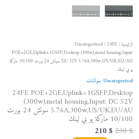
بورت
10/100
ماركة
يو
بي
الرئيسية
/
/ 24FE
Uncategorized
لينك
POE+2GE,Uplink+1GSFP,Desktop (300w),metal housing,Input:
DC 52V 5.76A,300w,US/UK,EU/AU سوتش 24 بورت 10/100 ماركة
يو بي لينك
Uncategorized
,
سوتشات
24FE POE+2GE,Uplink+1GSFP,Desktop
(300w),metal housing,Input: DC 52V
5.76A,300w,US/UK,EU/AU سوتش 24 بورت
10/100 ماركة يو بي لينك
210
$
230
$