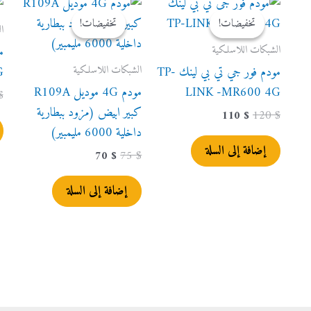
الأصلي
الحالي
الأصلي
الحالي
تخفيضات!
تخفيضات!
تخفيضات!
تخفيضات!
هو:
هو:
هو:
هو:
ا
70 $.
75 $.
110 $.
120 $.
الشبكات اللاسلكية
الشبكات اللاسلكية
مودم فور جي تي بي لينك TP-
G
LINK -MR600 4G
مودم 4G موديل R109A
$
كبير ابيض (مزود ببطارية
110
$
120
$
داخلية 6000 مليمبير)
إضافة إلى السلة
70
$
75
$
إضافة إلى السلة