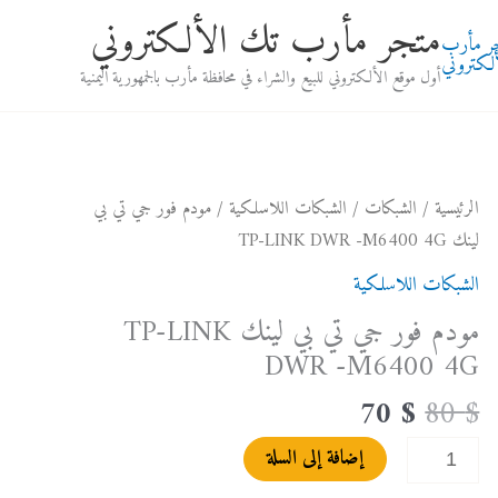
متجر مأرب تك الألكتروني
أول موقع الألكتروني للبيع والشراء في محافظة مأرب بالجمهورية اليمنية
السعر
السعر
كمية
الرئيسية
/
الشبكات
/
الشبكات اللاسلكية
/ مودم فور جي تي بي
الأصلي
الحالي
مودم
لينك TP-LINK DWR -M6400 4G
هو:
هو:
فور
الشبكات اللاسلكية
70 $.
80 $.
جي
مودم فور جي تي بي لينك TP-LINK
تي
DWR -M6400 4G
بي
لينك
70
$
80
$
TP-
إضافة إلى السلة
LINK
DWR