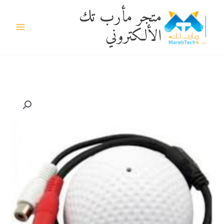
خطي
متجر مأرب تك
لى
الألكتروني
لمحتوى
كمية
مايك
كاميرا
مراقبه
كره