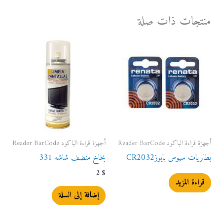
منتجات ذات صلة
أجهزة قراءة الباكود Reader BarCode
أجهزة قراءة الباكود Reader BarCode
بطاريات سيوس بايوزCR2032
بخاخ منضف شاشه 331
2
$
قراءة المزيد
إضافة إلى السلة