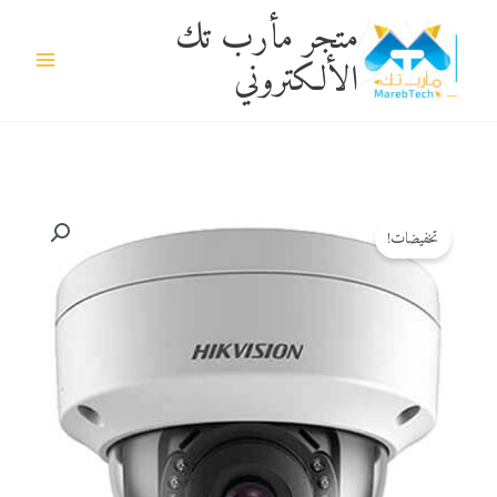
خطي
متجر مأرب تك
لى
الألكتروني
لمحتوى
السعر
السعر
كمية
الأصلي
الحالي
كاميرا
تخفيضات!
هو:
هو:
هيك
120 $.
130 $.
فيجن
6ميجا
بكسل
DS-
2CD2163GO-
I/6MP/DOME/2.8MM