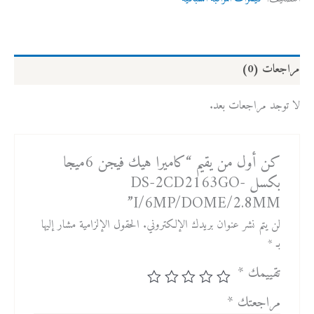
مراجعات (0)
لا توجد مراجعات بعد.
كن أول من يقيم “كاميرا هيك فيجن 6ميجا
بكسل DS-2CD2163GO-
I/6MP/DOME/2.8MM”
لن يتم نشر عنوان بريدك الإلكتروني.
الحقول الإلزامية مشار إليها
بـ
*
تقييمك
*
مراجعتك
*