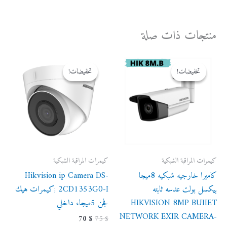
منتجات ذات صلة
السعر
السعر
السعر
السعر
الأصلي
الحالي
الأصلي
الحالي
تخفيضات!
تخفيضات!
تخفيضات!
تخفيضات!
هو:
هو:
هو:
هو:
70 $.
75 $.
140 $.
150 $.
كيمرات المراقبة الشبكية
كيمرات المراقبة الشبكية
كاميرا خارجيه شبكيه 8ميجا
Hikvision ip Camera DS-
بيكسل بولت عدسه ثابته
2CD1353G0-I ;كيمرات هيك
HIKVISION 8MP BUIIET
فجن 5ميجاء داخلي
NETWORK EXIR CAMERA-
70
$
75
$