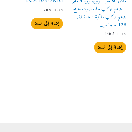
مدى 80 متر – زواية رؤيا 4 مليم
DS-2CD2342WD-I
– يدعم تركيب ميك صوت مدمج –
90
$
100
$
يدعم تركيب ذاكرة داخلية الى
إضافة إلى السلة
128 جيجا بايت
140
$
150
$
إضافة إلى السلة