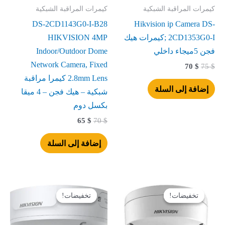
كيمرات المراقبة الشبكية
كيمرات المراقبة الشبكية
DS-2CD1143G0-I-B28
Hikvision ip Camera DS-
2CD1353G0-I ;كيمرات هيك
HIKVISION 4MP
فجن 5ميجاء داخلي
Indoor/Outdoor Dome
Network Camera, Fixed
70
$
75
$
2.8mm Lens كيمرا مراقبة
إضافة إلى السلة
شبكية – هيك فجن – 4 ميقا
بكسل دوم
65
$
70
$
إضافة إلى السلة
السعر
السعر
السعر
السعر
الأصلي
الحالي
الأصلي
الحالي
تخفيضات!
تخفيضات!
تخفيضات!
تخفيضات!
هو:
هو:
هو:
هو:
250 $.
285 $.
110 $.
115 $.