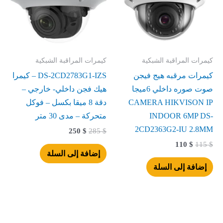
كيمرات المراقبة الشبكية
كيمرات المراقبة الشبكية
كيمرات مرقبه هيج فيجن
DS-2CD2783G1-IZS – كيمرا
صوت صوره داخلي 6ميجا
هيك فجن داخلي- خارجي –
CAMERA HIKVISON IP
دقة 8 ميقا بكسل – فوكل
INDOOR 6MP DS-
متحركة – مدى 30 متر
2CD2363G2-IU 2.8MM
250
$
285
$
110
$
115
$
إضافة إلى السلة
إضافة إلى السلة