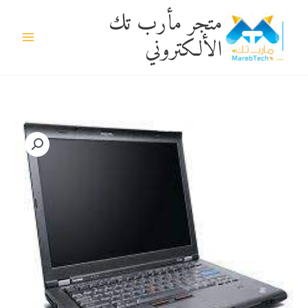
خطي
متجر مأرب تك
لى
الألكتروني
لمحتوى
كمية
شاشة
لابتوب
لينفو
ثنك
باد
T410