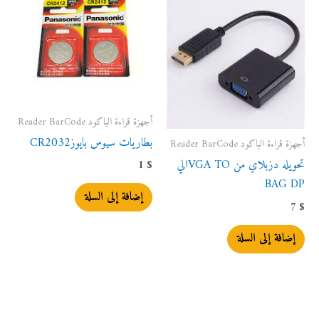
أجهزة قراءة الباكود Reader BarCode
بطاريات سيوس بايوزCR2032
أجهزة قراءة الباكود Reader BarCode
تحويله دزبلاي من VGA TOالي
1
$
BAG DP
إضافة إلى السلة
7
$
إضافة إلى السلة