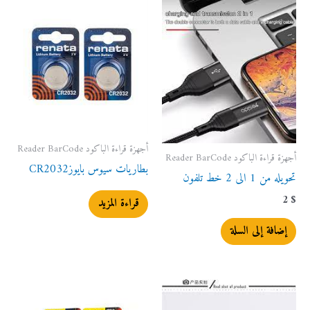
أجهزة قراءة الباكود Reader BarCode
أجهزة قراءة الباكود Reader BarCode
بطاريات سيوس بايوزCR2032
تحويله من 1 الى 2 خط تلفون
2
$
قراءة المزيد
إضافة إلى السلة