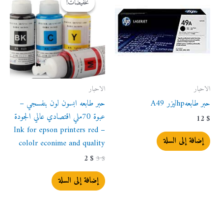
تخفيضات!
تخفيضات!
هو:
هو:
2 $.
3 $.
الاحبار
الاحبار
حبر طابعهhpليزر A49
حبر طابعه ابسون لون بنفسجي –
عبوة 70ملي اقتصادي عالي الجودة
12
$
– Ink for epson printers red
إضافة إلى السلة
cololr econime and quality
2
$
3
$
إضافة إلى السلة