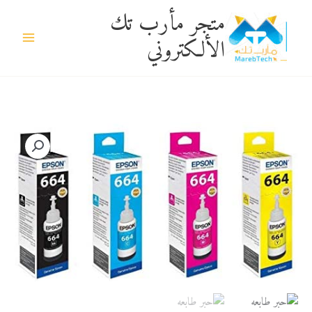
خطي
متجر مأرب تك
لى
الألكتروني
لمحتوى
كمية
حبر
طابعه
اابسون
لون
ارزق
-
عبوة
70ملي
اقتصادي