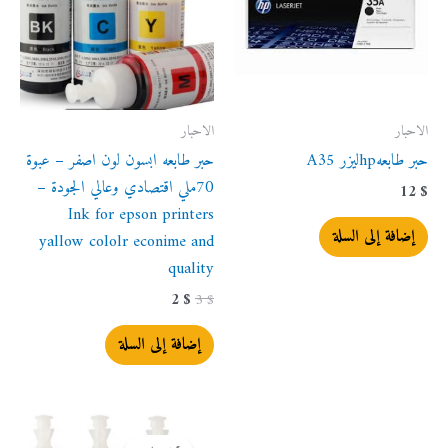
الاحبار
الاحبار
حبر طابعهhpليزر A35
حبر طابعه ابسون لون اصفر – عبوة
70ملي اقتصادي وعالي الجودة –
12
$
Ink for epson printers
إضافة إلى السلة
yallow cololr econime and
quality
2
$
3
$
إضافة إلى السلة
السعر
السعر
الأصلي
الحالي