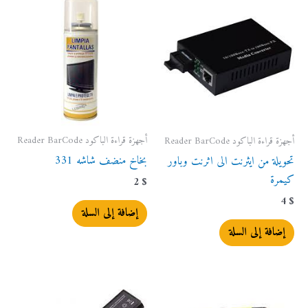
أجهزة قراءة الباكود Reader BarCode
أجهزة قراءة الباكود Reader BarCode
بخاخ منضف شاشه 331
تحويلة من ايثرنت الى اثرنت وباور
كيمرة
2
$
4
$
إضافة إلى السلة
إضافة إلى السلة