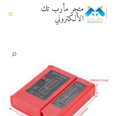
خطي
متجر مأرب تك
لى
الألكتروني
لمحتوى
كمية
تستر
فحص
موديل
RT-
468