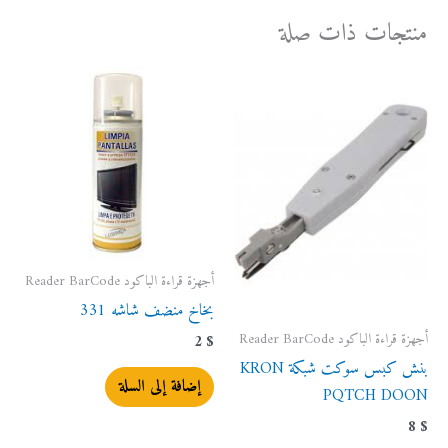
منتجات ذات صلة
أجهزة قراءة الباكود Reader BarCode
بخاخ منضف شاشه 331
أجهزة قراءة الباكود Reader BarCode
2
$
بنش كبس سوكت شبكة KRON
إضافة إلى السلة
PQTCH DOON
8
$