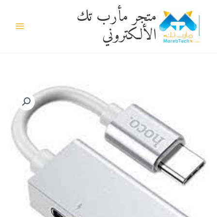
خطي
متجر مأرب تك
لى
الألكتروني
لمحتوى
كمية
تحويله
من
تايبسي
الى
في
جي
اه