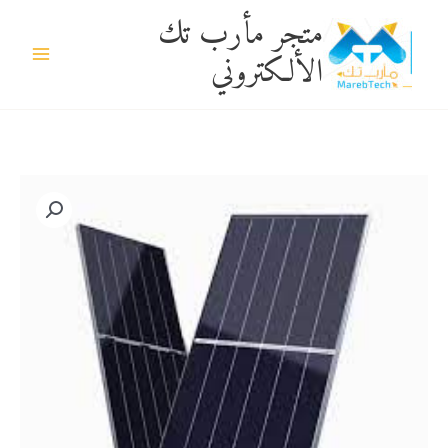
خطي
متجر مأرب تك
لى
الألكتروني
لمحتوى
كمية
الواح
طاقه
شمسيه
165
وات
رستر
سولر