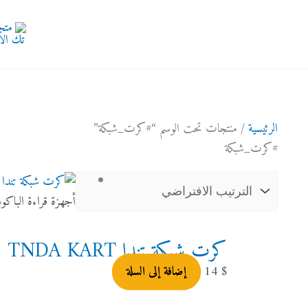
الرئيسية
/ منتجات تحت الوسم “#كرت_شبكة”
#كرت_شبكة
أجهزة قراءة الباكود der BarCode
كرت شبكة تندا TNDA KART
$
14
إضافة إلى السلة