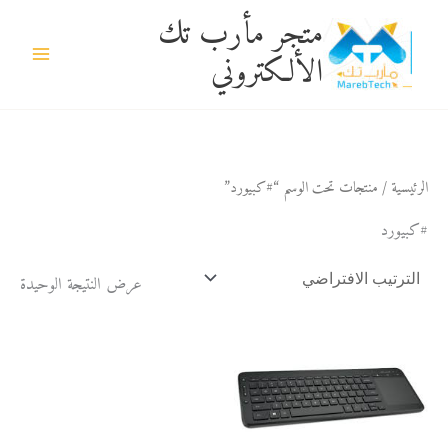
خطي
متجر مأرب تك
لى
الألكتروني
لمحتوى
الرئيسية
/ منتجات تحت الوسم “#كبيورد”
#كبيورد
عرض النتيجة الوحيدة