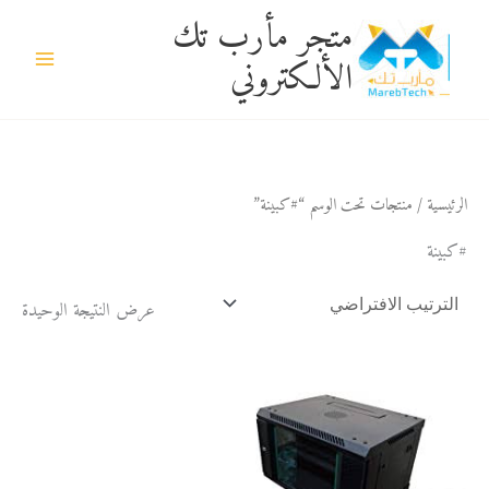
خطي
متجر مأرب تك
لى
الألكتروني
لمحتوى
الرئيسية
/ منتجات تحت الوسم “#كبينة”
#كبينة
عرض النتيجة الوحيدة