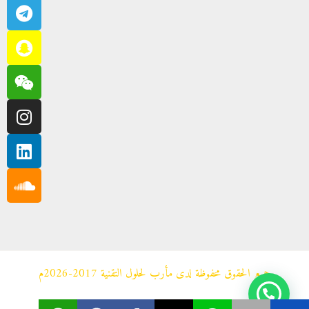
m
u
d
جميع الحقوق محفوظة لدى مأرب لحلول التقنية 2017-2026م