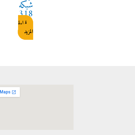
شبكه
318
قراءة
المزيد