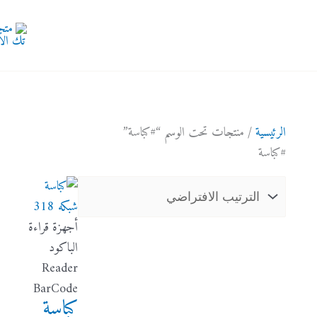
الرئيسية
/ منتجات تحت الوسم “#كباسة”
#كباسة
أجهزة قراءة
الباكود
Reader
BarCode
كباسة