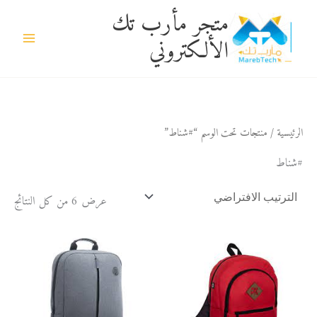
خطي
متجر مأرب تك
لى
الألكتروني
لمحتوى
الرئيسية
/ منتجات تحت الوسم “#شناط”
#شناط
عرض ⁦6⁩ من كل النتائج