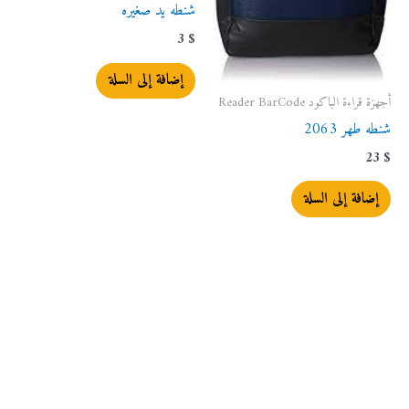
شنطه يد صغيره
3
$
إضافة إلى السلة
أجهزة قراءة الباكود Reader BarCode
شنطه طهر 2063
23
$
إضافة إلى السلة