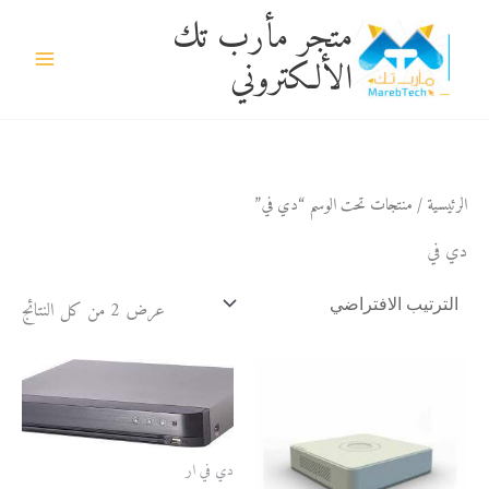
خطي
متجر مأرب تك
لى
الألكتروني
لمحتوى
الرئيسية
/ منتجات تحت الوسم “دي في”
دي في
عرض ⁦2⁩ من كل النتائج
دي في ار