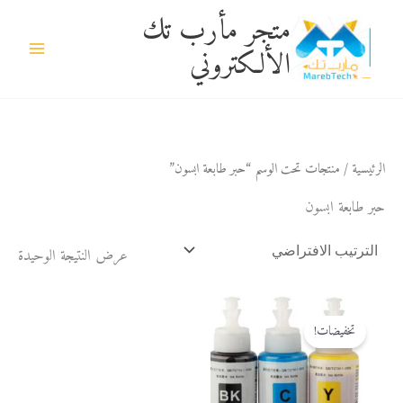
خطي
متجر مأرب تك
لى
الألكتروني
لمحتوى
الرئيسية
/ منتجات تحت الوسم “حبر طابعة ابسون”
حبر طابعة ابسون
عرض النتيجة الوحيدة
السعر
السعر
الأصلي
الحالي
تخفيضات!
هو:
هو:
2 $.
3 $.