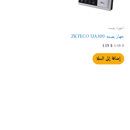
اجهزه بصمه
جهاز بصمه ZKTECO UA300
135
$
138
$
إضافة إلى السلة