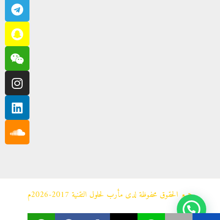
m
u
d
جميع الحقوق محفوظة لدى مأرب لحلول التقنية 2017-2026م