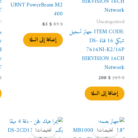
UBNT PowerBeam M2
400
Uncategorized
ا
83
$
85
$
:ITEM CODE جهاز تسجيل
إضافة إلى السلة
شبكي 16 قناة DS-
y
d
7616NI-K2/16P
e
HIKVISION 16CH
T
Network
$
200
$
205
$
إضافة إلى السلة
السعر
السعر
السعر
السعر
الأصلي
الحالي
الأصلي
الحالي
تخفيضات!
تخفيضات!
هو:
هو:
هو:
هو: