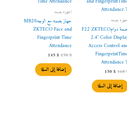
اجهزه بصمه
جهزه بصمه
جهاز بصمه مع الوجهMB20
بصمة دوامF22 ZKTECO
ZKTECO Face and
Fingerprint Time
2.4″ Color Displa
Attendance
Access Control an
FingerprintTim
145
$
150
$
Attendance 
إضافة إلى السلة
150
$
160
إضافة إلى السلة