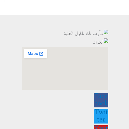
Face
book
Twit
ter
Yout