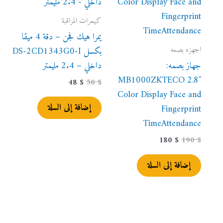
48 $.
50 $.
180 $.
190 $.
كيمرات المراقبة
يمرا هيك فجن – دقة 4 ميقا
اجهزه بصمه
بكسل DS-2CD1343G0-I
جهاز بصمه:
داخلي – 2.4 مليمتر
MB1000ZKTECO 2.8″
48
$
50
$
Color Display Face and
إضافة إلى السلة
Fingerprint
TimeAttendance
180
$
190
$
إضافة إلى السلة